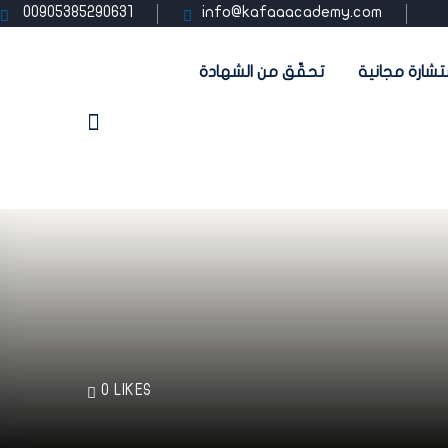
00905385290631
info@kafaaacademy.com
تشارة مجانية
تحقّق من الشهادة
0
LIKES