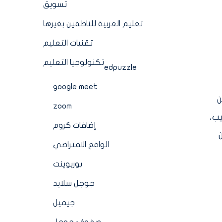
تسويق
تعليم العربية للناطقين بغيرها
تقنيات التعليم
تكنولوجيا التعليم
edpuzzle
google meet
ن
zoom
يب،
إضافات كروم
الواقع الافتراضي
بوربوينت
جوجل سلايد
جيميل