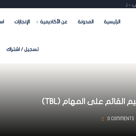
 تدريب - تسويق- منصات جاهزة) احجز استشارتك المجانية😇
الرئيسية
المدونة
عن الأكاديمية
الإنجازات
اس
تسجيل / اشتراك
 القائم على المهام (TBL)
0 COMMENTS