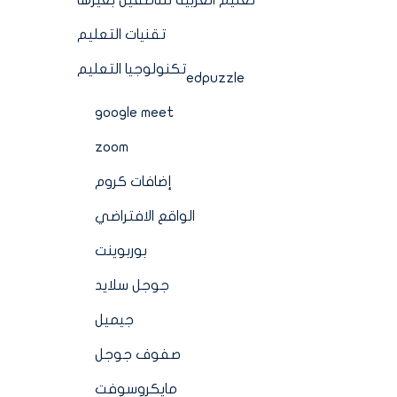
تعليم العربية للناطقين بغيرها
تقنيات التعليم
تكنولوجيا التعليم
edpuzzle
google meet
zoom
إضافات كروم
الواقع الافتراضي
بوربوينت
جوجل سلايد
جيميل
صفوف جوجل
مايكروسوفت