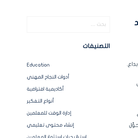
د
التصنيفات
داع.
Education
أدوات النجاح المهني
أكاديمية افتراضية
أنواع التفكير
إدارة الوقت للمعلمين
ي
تُحوِّل
إنشاء محتوى تعليمي
استراتيجيات استثمار المعلمين