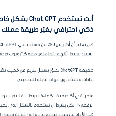
أنت تستخدم PT
ذكي احترافي يغيّر طريقة عملك و
هل تعلم أن أكثر من 80٪ من مستخدمي ChatGPT لا يستفيدون من 30٪ من إمكانياته الفعلية؟
السبب بسيط: لأنهم يتعاملون معه كـ”روبوت دردشة
حقيقة ChatGPT تطوّر بشكل سريع من 
بيانات متقدّم، وواجهات قابلة للتخصيص.
هذا الأداة من مجرد تجربة عابرة إلى شريك رقمي ا