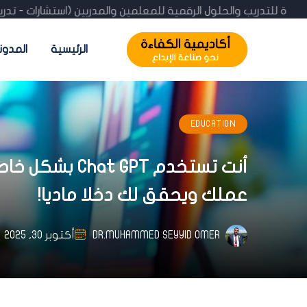
 الكفاءة للتدريب والحلول الرقمية للمعلمين والمدربين (استشارات 
الرئيسية
المدون
EDUCATION
أنت تستخدم T
عملك ويحقق لك دخلا ماديا!
DR.MUHAMMED SEYYID OMER
أكتوبر 30, 2025