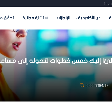
- تدريب - تسويق- منصات جاهزة) احجز استشارتك المجانية
ة
عن الأكاديمية
الإنجازات
استشارة مجانية
تحقّق من
Chat GP بشكل خاطئ! إليك خمس خطوات لتحوله إلى 
0 COMMENTS