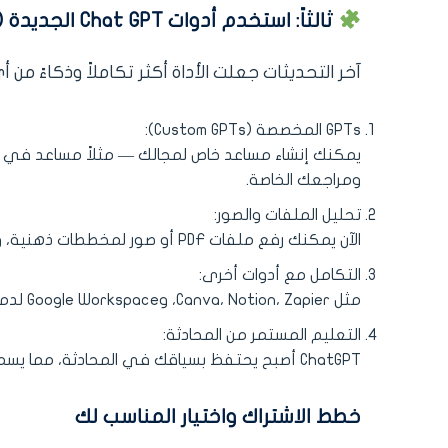
ثالثاً: استخدم أدوات Chat GPT الجديدة (2025)
آخر التحديثات جعلت الأداة أكثر تكاملاً وذكاءً م
GPTs المخصصة (Custom GPTs):
يمكنك إنشاء مساعد خاص لمجالك — مثلاً مساعد في الكت
ومراجعك الخاصة.
تحليل الملفات والصور:
الآن يمكنك رفع ملفات PDF أو صور لمخططات ذهنية، وطلب تحليلها أو تلخيصها أو تطوير محتواها تلقائيًا.
التكامل مع أدوات أخرى:
مثل Canva، Notion، Zapier، وGoogle Workspace لدمج المحتوى المكتوب مع التصميم أو الإدارة أو التشغيل التلقائي.
التعليم المستمر من المحادثة:
ChatGPT أصبح يحتفظ بسياقك في المحادثة، مما يسمح له بمتابعة المشاريع طويلة الأمد دون إعادة الشرح في كل مرة.
خطط الاشتراك واختيار المناسب لك