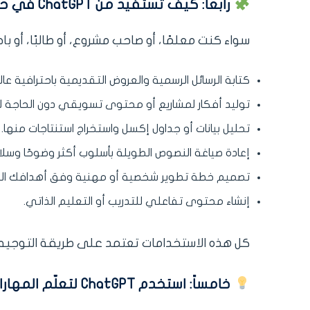
رابعاً: كيف تستفيد من ChatGPT في حياتك المهنية اليومية
سواء كنت معلمًا، أو صاحب مشروع، أو طالبًا، أو با
كتابة الرسائل الرسمية والعروض التقديمية باحترافية عالي
توليد أفكار لمشاريع أو محتوى تسويقي دون الحاج
تحليل بيانات أو جداول إكسل واستخراج استنتاجات منها.
إعادة صياغة النصوص الطويلة بأسلوب أكثر وضوحًا وسلا
تصميم خطة تطوير شخصية أو مهنية وفق أهدافك الس
إنشاء محتوى تفاعلي للتدريب أو التعليم الذاتي.
كل هذه الاستخدامات تعتمد على طريقة التوجيه 
خامساً: استخدم ChatGPT لتعلّم المهارات لا لاستهلاكها