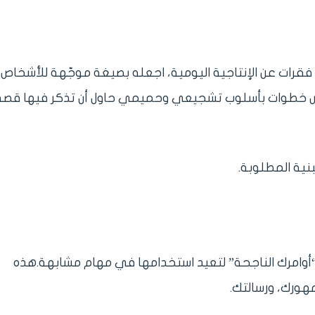
رات عن الإنتاجية اليومية، اجعله بصيغة موجّهة للأشخاص
مس خطوات بأسلوب تشجيعي وحميمي حاول أن تذكر فيها قصة
نية المطلوبة.
 (أو مستند Google) تضع فيه “أوامرك الناجحة” لتعيد استخدامها في مهام مشابهة.هذه
هورك، ورسالتك.