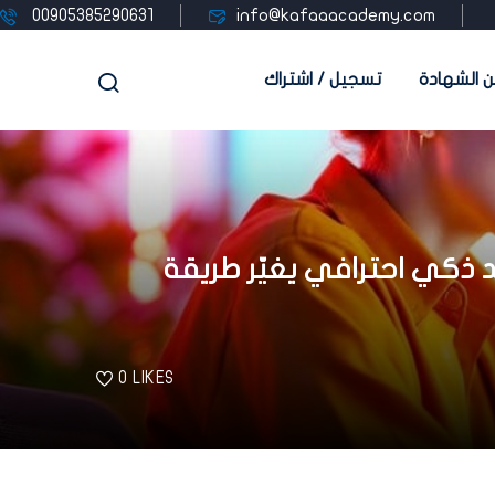
00905385290631
info@kafaaacademy.com
 الشهادة
تسجيل / اشتراك
مساعد ذكي احترافي يغيّر طريقة
0
LIKES