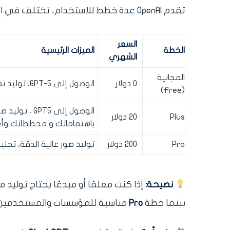
تقدم OpenAI عدة خطط للاستخدام، تختلف في الميزات وحدود الاستخدام:
السعر
الخطة
الميزات الرئيسية
الشهري
المجانية
0 دولار
الوصول إلى GPT-5، توليد نصوص محدود، الوصول إلى ميزات أساسية وذاكرة محدودة
(Free)
الوصول إلى 
Plus
20 دولار
باهتماماتك و مخططاتك و
Pro
200 دولار
توليد صور عالية الدقة، تحل
نصيحة:
إذا كنت معلمًا أو مبدعًا يحتاج تول
بينما خطة
Pro
مناسبة للمؤسسات والمستخدمين 