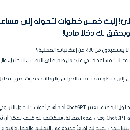
Chat G بشكل خاطئ! إليك خمس خطوات لتحوله إلى مساع
يحقق لك دخلا ماديا!
”، لا كمساعد ذكي متكامل قادر على التفكير، التحليل، والإب
مُجيب نصّي إلى منظومة متعددة الحواس والوظائف: صوت، صور، تحليل
ونحن في أكاديمية الكفاءة البريطانية للتدريب والحلول الرقمية، نعتبر ChatGPT أحد أهم أدوات “التحول التربو
الرقمي”، لكن بشرط أن يُستخدم بالشكل الذي يحبه ChatGPT. وفي هذه المقالة، سنكشف لك كيف يمكن أن 
ستراتيجي يفتح لك آفاقاً جديدة في التعليم والعمل والإبداع