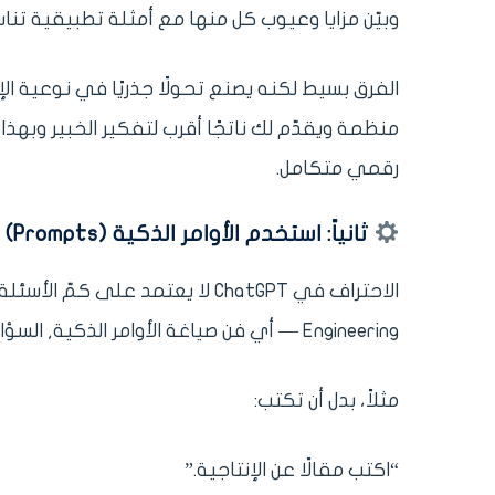
وبيّن مزايا وعيوب كل منها مع أمثلة تطبيقية تناسب فئة عمر
الفرق بسيط لكنه يصنع تحولًا جذريًا في نوعية الإ
منظمة ويقدّم لك ناتجًا أقرب لتفكير الخبير وبهذ
رقمي متكامل.
ثانياً: استخدم الأوامر الذكية (Prompts) وليس الأسئلة فقط
Engineering — أي فن صياغة الأوامر الذكية, السؤال التقليدي يعطيك إجابة تقليدية.
مثلاً، بدل أن تكتب:
“اكتب مقالًا عن الإنتاجية.”