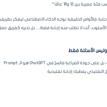
ية بين 12 و16 عامًا.”
جابة. فالأوامر الدقيقة توجه الذكاء الاصطناعي ليفكر بطريقة
ا الأسلوب، أنت لا تطلب منه إجابة فقط… بل تديره كفريق عمل
الاحتراف في ChatGPT لا يعتمد على كمّ الأسئلة، بل على جودة الصياغة فالسرّ في ChatGPT هو الـ Prompt