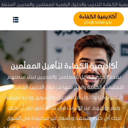
 أكاديمية الكفاءة للتدريب والحلول الرقمية للمعلمين والمدربين (
الرئيسية
المدونة
عن الأكاديمية
أكاديمية الكفاءة لتأهيل المعلّمين
الإنجازات
نقدم الدعم الكامل للمعلمين والمدربين لبناء منصتهم
استشارة مجانية
التعليمية الخاصة والربح منها من خلال التدريب الشامل في
تحقّق من الشهادة
التكنولوجيا والذكاء الاصطناعي والتسويق وإدارة المنصة
تسجيل / اشتراك
وبيع دوراتهم عبر الإنترنت في ثلاثة أشهر دون أن يكون
لديك أي خبرة مسبقة وبأسعار غير موجودة في السوق