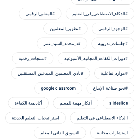
#الذكاء_الاصطناعي_في_التعليم
#المعلم_الرقمي
#الوجود_الرقمي
#تطوير_المعلمين
#جلسات_تدريبية
#د_محمد_السيد_عمر
#دورات_الكفاءة_المجانية_الأسبوعية
#منتجات_رقمية
#موارد_تفاعلية
#نادي_المعلمين_المبدعين_المستقلين
#نحو_صناعة_الإبداع
google classroom
slideslide
أفكار مهمة للمعلم
أكاديمية الكفاءة
االذكاء الاصطناعي في التعليم
استراتيجيات التعليم الحديثة
استشارات مجانية
التسويق الذاتي للمعلم