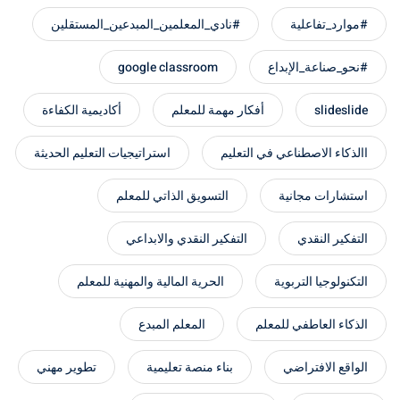
#موارد_تفاعلية
#نادي_المعلمين_المبدعين_المستقلين
#نحو_صناعة_الإبداع
google classroom
slideslide
أفكار مهمة للمعلم
أكاديمية الكفاءة
االذكاء الاصطناعي في التعليم
استراتيجيات التعليم الحديثة
استشارات مجانية
التسويق الذاتي للمعلم
التفكير النقدي
التفكير النقدي والابداعي
التكنولوجيا التربوية
الحرية المالية والمهنية للمعلم
الذكاء العاطفي للمعلم
المعلم المبدع
الواقع الافتراضي
بناء منصة تعليمية
تطوير مهني