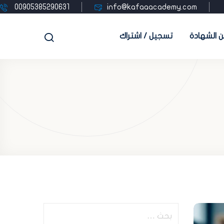
00905385290631
info@kafaaacademy.com
 الشهادة
تسجيل / اشتراك