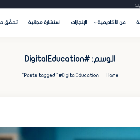
 - تدريب - تسويق- منصات جاهزة) احجز استشارتك المجانية
ة
عن الأكاديمية
الإنجازات
استشارة مجانية
تحقّق من
الوسم:
#DigitalEducation
Posts tagged "#DigitalEducation"
Home