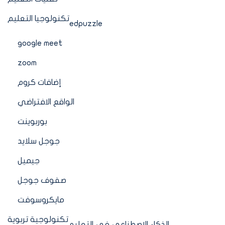
تكنولوجيا التعليم
edpuzzle
google meet
zoom
إضافات كروم
الواقع الافتراضي
بوربوينت
جوجل سلايد
جيميل
صفوف جوجل
مايكروسوفت
تكنولوجية تربوية
الذكاء الاصطناعي في التعليم