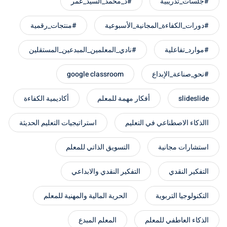
#جلسات_تدريبية
#د_محمد_السيد_عمر
#دورات_الكفاءة_المجانية_الأسبوعية
#منتجات_رقمية
#موارد_تفاعلية
#نادي_المعلمين_المبدعين_المستقلين
#نحو_صناعة_الإبداع
google classroom
slideslide
أفكار مهمة للمعلم
أكاديمية الكفاءة
االذكاء الاصطناعي في التعليم
استراتيجيات التعليم الحديثة
استشارات مجانية
التسويق الذاتي للمعلم
التفكير النقدي
التفكير النقدي والابداعي
التكنولوجيا التربوية
الحرية المالية والمهنية للمعلم
الذكاء العاطفي للمعلم
المعلم المبدع