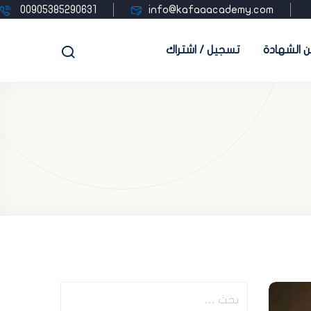
00905385290631
info@kafaaacademy.com
 الشهادة
تسجيل / اشتراك