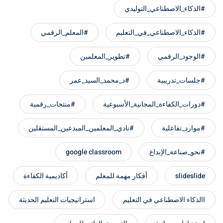
#الذكاء_الاصطناعي_التوليدي
#الذكاء_الاصطناعي_في_التعليم
#المعلم_الرقمي
#الوجود_الرقمي
#تطوير_المعلمين
#جلسات_تدريبية
#د_محمد_السيد_عمر
#دورات_الكفاءة_المجانية_الأسبوعية
#منتجات_رقمية
#موارد_تفاعلية
#نادي_المعلمين_المبدعين_المستقلين
#نحو_صناعة_الإبداع
google classroom
slideslide
أفكار مهمة للمعلم
أكاديمية الكفاءة
االذكاء الاصطناعي في التعليم
استراتيجيات التعليم الحديثة