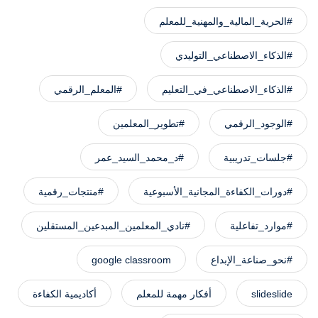
#الحرية_المالية_والمهنية_للمعلم
#الذكاء_الاصطناعي_التوليدي
#الذكاء_الاصطناعي_في_التعليم
#المعلم_الرقمي
#الوجود_الرقمي
#تطوير_المعلمين
#جلسات_تدريبية
#د_محمد_السيد_عمر
#دورات_الكفاءة_المجانية_الأسبوعية
#منتجات_رقمية
#موارد_تفاعلية
#نادي_المعلمين_المبدعين_المستقلين
#نحو_صناعة_الإبداع
google classroom
slideslide
أفكار مهمة للمعلم
أكاديمية الكفاءة