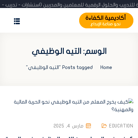
 للتدريب والحلول الرقمية للمعلمين والمدربين (استشارات - تدريب
الرئيسية
المدونة
الوسم:
التيه الوظيفي
عن الأكاديمية
Home
Posts tagged "التيه الوظيفي"
الإنجازات
استشارة مجانية
تحقّق من الشهادة
تسجيل / اشتراك
EDUCATION
مارس 4, 2025