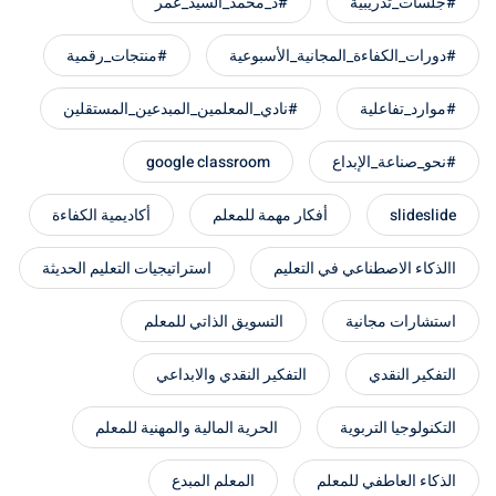
#جلسات_تدريبية
#د_محمد_السيد_عمر
#دورات_الكفاءة_المجانية_الأسبوعية
#منتجات_رقمية
#موارد_تفاعلية
#نادي_المعلمين_المبدعين_المستقلين
#نحو_صناعة_الإبداع
google classroom
slideslide
أفكار مهمة للمعلم
أكاديمية الكفاءة
االذكاء الاصطناعي في التعليم
استراتيجيات التعليم الحديثة
استشارات مجانية
التسويق الذاتي للمعلم
التفكير النقدي
التفكير النقدي والابداعي
التكنولوجيا التربوية
الحرية المالية والمهنية للمعلم
الذكاء العاطفي للمعلم
المعلم المبدع