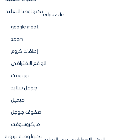
تكنولوجيا التعليم
edpuzzle
google meet
zoom
إضافات كروم
الواقع الافتراضي
بوربوينت
جوجل سلايد
جيميل
صفوف جوجل
مايكروسوفت
تكنولوجية تربوية
الذكاء الاصطناعي في التعليم