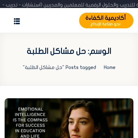
ة للتدريب والحلول الرقمية للمعلمين والمدربين (استشارات - تدريب
الرئيسية
المدونة
الوسم:
حل مشاكل الطلبة
عن الأكاديمية
Home
Posts tagged "حل مشاكل الطلبة"
الإنجازات
استشارة مجانية
تحقّق من الشهادة
تسجيل / اشتراك