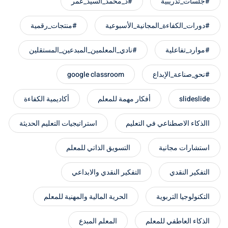
#جلسات_تدريبية
#د_محمد_السيد_عمر
#دورات_الكفاءة_المجانية_الأسبوعية
#منتجات_رقمية
#موارد_تفاعلية
#نادي_المعلمين_المبدعين_المستقلين
#نحو_صناعة_الإبداع
google classroom
slideslide
أفكار مهمة للمعلم
أكاديمية الكفاءة
االذكاء الاصطناعي في التعليم
استراتيجيات التعليم الحديثة
استشارات مجانية
التسويق الذاتي للمعلم
التفكير النقدي
التفكير النقدي والابداعي
التكنولوجيا التربوية
الحرية المالية والمهنية للمعلم
الذكاء العاطفي للمعلم
المعلم المبدع