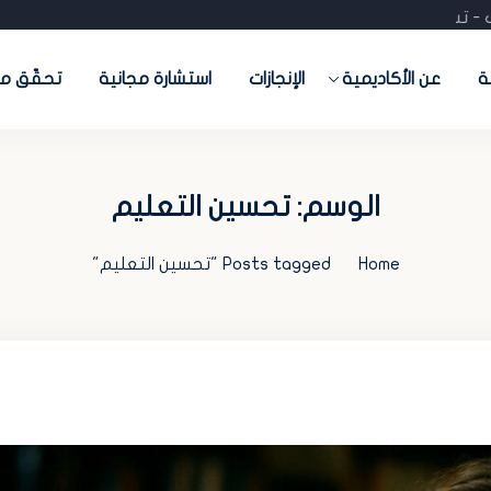
 تدريب - تسويق- منصات جاهزة) احجز استشارتك المجانية
ة
عن الأكاديمية
الإنجازات
استشارة مجانية
تحقّق من
الوسم:
تحسين التعليم
Home
Posts tagged "تحسين التعليم"