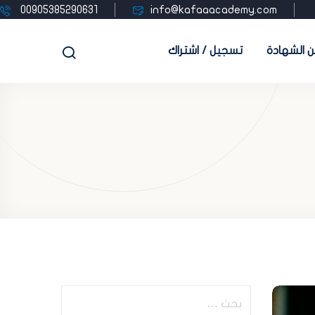
00905385290631
info@kafaaacademy.com
 الشهادة
تسجيل / اشتراك