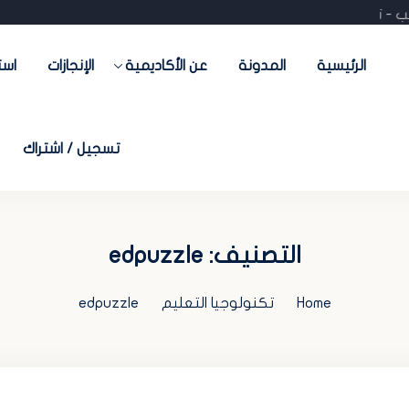
تدريب - تسويق- منصات جاهزة) احجز استشارتك المجانية
الرئيسية
المدونة
عن الأكاديمية
الإنجازات
است
تسجيل / اشتراك
التصنيف:
edpuzzle
Home
تكنولوجيا التعليم
edpuzzle