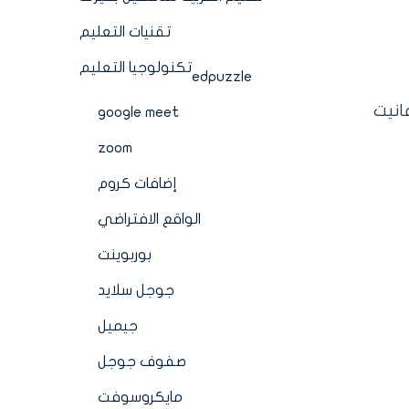
تقنيات التعليم
تكنولوجيا التعليم
edpuzzle
انيت
google meet
zoom
إضافات كروم
الواقع الافتراضي
بوربوينت
جوجل سلايد
جيميل
صفوف جوجل
مايكروسوفت