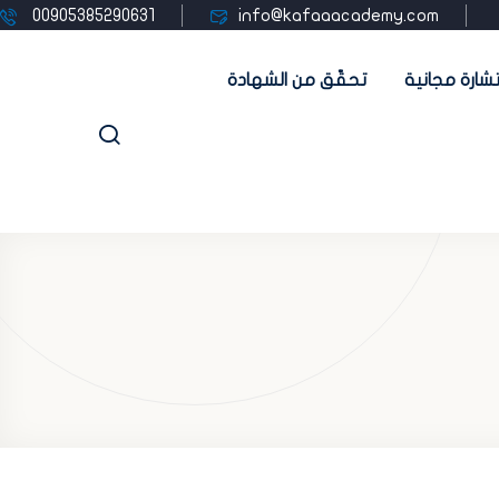
00905385290631
info@kafaaacademy.com
شارة مجانية
تحقّق من الشهادة