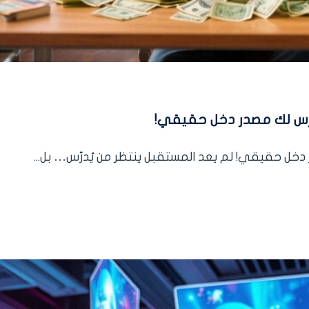
رس لك مصدر دخل حقيقي!
خل حقيقي! لم يعد المستقبل ينتظر من يُدرّس… بل...