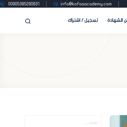
00905385290631
info@kafaaacademy.com
 الشهادة
تسجيل / اشتراك