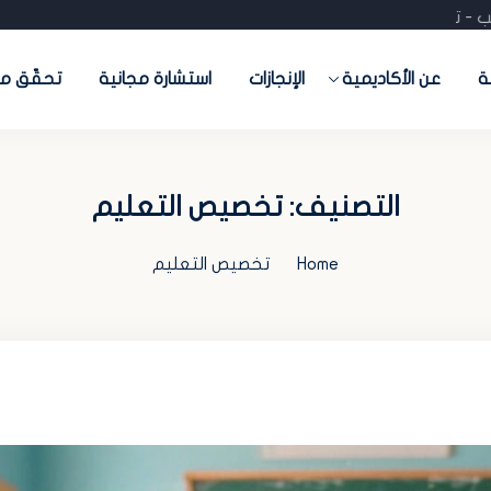
رات - تدريب - تسويق- منصات جاهزة) احجز استشارتك المجانية
ة
عن الأكاديمية
الإنجازات
استشارة مجانية
تحقّق من
التصنيف:
تخصيص التعليم
Home
تخصيص التعليم