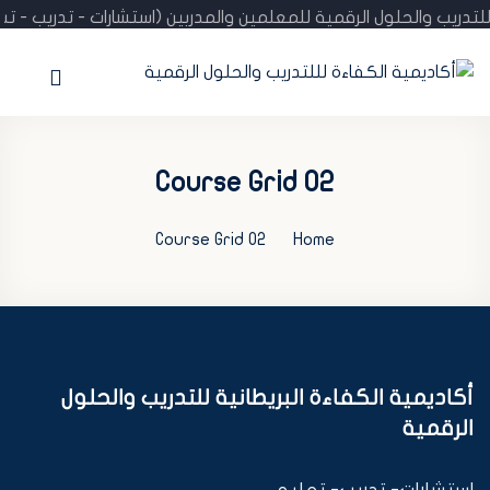
تدريب والحلول الرقمية للمعلمين والمدربين (استشارات - تدريب - ت
الرئيسية
المدونة
Course Grid 02
عن الأكاديمية
Course Grid 02
Home
الإنجازات
استشارة مجانية
تحقّق من الشهادة
أكاديمية الكفاءة البريطانية للتدريب والحلول
تسجيل / اشتراك
الرقمية